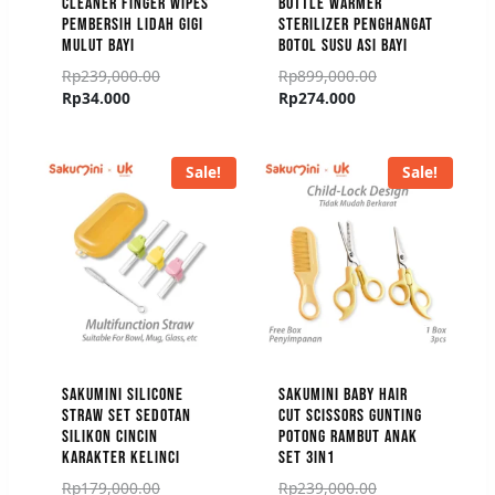
CLEANER FINGER WIPES
BOTTLE WARMER
PEMBERSIH LIDAH GIGI
STERILIZER PENGHANGAT
MULUT BAYI
BOTOL SUSU ASI BAYI
Rp
239,000.00
Rp
899,000.00
Rp
34.000
Rp
274.000
Sale!
Sale!
SAKUMINI SILICONE
SAKUMINI BABY HAIR
STRAW SET SEDOTAN
CUT SCISSORS GUNTING
SILIKON CINCIN
POTONG RAMBUT ANAK
KARAKTER KELINCI
SET 3IN1
Rp
179,000.00
Rp
239,000.00